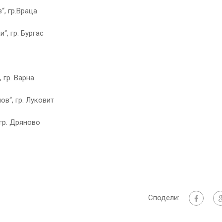
‘, гр.Враца
, гр. Бургас
, гр. Варна
в“, гр. Луковит
гр. Дряново
Сподели: