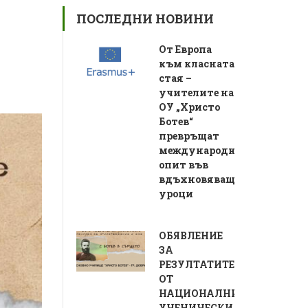
ПОСЛЕДНИ НОВИНИ
От Европа
към класната
стая –
учителите на
ОУ „Христо
Ботев“
превръщат
международния
опит във
вдъхновяващи
уроци
ОБЯВЛЕНИЕ
ЗА
РЕЗУЛТАТИТЕ
ОТ
НАЦИОНАЛНИЯ
УЧЕНИЧЕСКИ