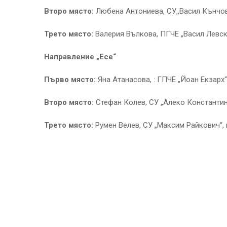
Второ място:
Любена Антониева, СУ,,Васил Кънчов‘
Трето място:
Валерия Вълкова, ПГЧЕ „Васил Левски“
Направление „Есе“
Първо място:
Яна Атанасова, : ГПЧЕ „Йоан Екзарх“
Второ място:
Стефан Колев, СУ „Алеко Константино
Трето място:
Румен Велев, СУ „Максим Райкович“, 