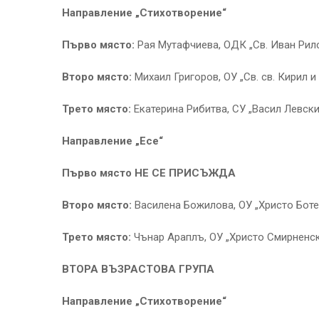
Направление „Стихотворение“
Първо място:
Рая Мутафчиева, ОДК „Св. Иван Рилс
Второ място:
Михаил Григоров, ОУ „Св. св. Кирил и
Трето място:
Екатерина Рибитва, СУ „Васил Левски
Направление „Есе“
Първо място НЕ СЕ ПРИСЪЖДА
Второ място:
Василена Божилова, ОУ „Христо Ботев
Трето място:
Чънар Араплъ, ОУ „Христо Смирненск
ВТОРА ВЪЗРАСТОВА ГРУПА
Направление „Стихотворение“