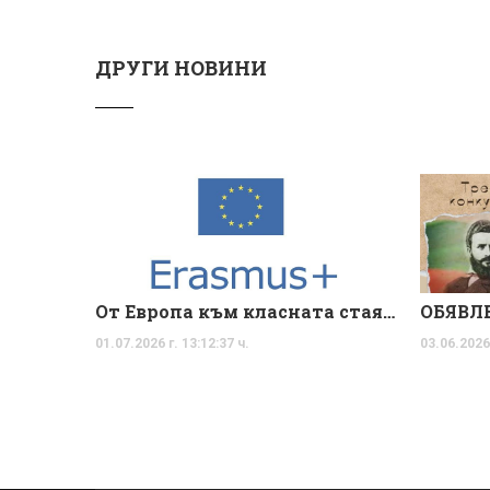
ДРУГИ НОВИНИ
От Европа към класната стая – учителите на ОУ „Христо Ботев“ превръщат международния опит във вдъхновяващи уроци
01.07.2026 г. 13:12:37 ч.
03.06.2026 