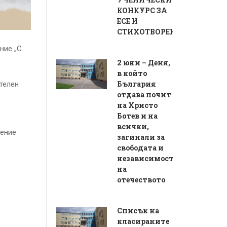
КОНКУРС ЗА
ЕСЕ И
СТИХОТВОРЕНИЕ
ние „С
2 юни – Деня,
в който
България
телен
отдава почит
на Христо
Ботев и на
всички,
жение
загинали за
свободата и
независимостта
на
отечеството
Списък на
класираните