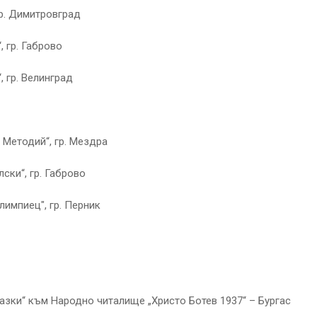
р. Димитровград
 гр. Габрово
, гр. Велинград
и Методий“, гр. Мездра
ски“, гр. Габрово
импиец", гр. Перник
азки“ към Народно читалище „Христо Ботев 1937“ – Бургас