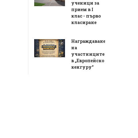
ученици за
прием в I
клас - първо
класиране
Награждаване
на
участниците
в „Европейско
кенгуру“