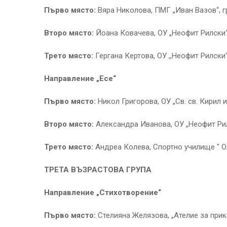
Първо място:
Вяра Николова, ПМГ „Иван Вазов“, г
Второ място:
Йоана Ковачева, ОУ „Неофит Рилски“,
Трето място:
Гергана Кертова, ОУ ,,Неофит Рилски“
Направление „Есе“
Първо място:
Никол Григорова, ОУ „Св. св. Кирил 
Второ място:
Александра Иванова, ОУ „Неофит Рил
Трето място:
Андреа Колева, Спортно училище " Ол
ТРЕТА ВЪЗРАСТОВА ГРУПА
Направление „Стихотворение“
Първо място:
Стелияна Желязова, „Ателие за прик