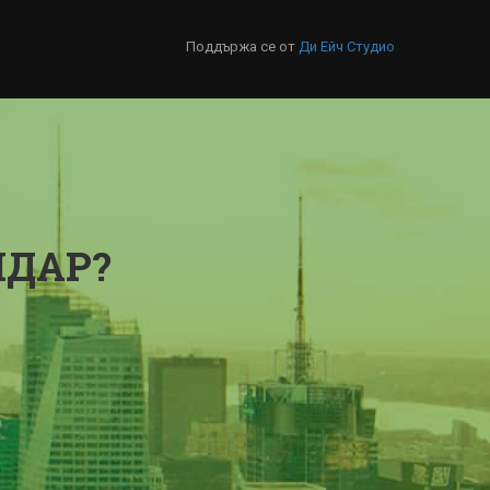
Поддържа се от
Ди Ейч Студио
НДАР?