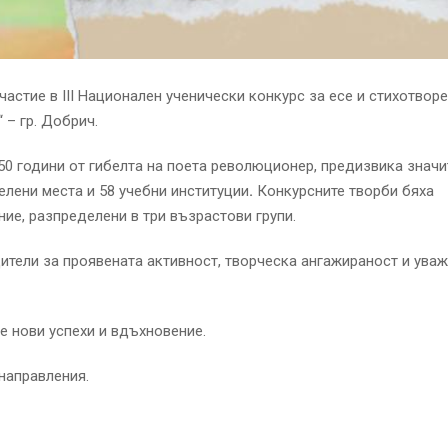
участие в
III
Национален ученически конкурс за есе и стихотворе
 – гр. Добрич.
50 години от гибелта на поета революционер, предизвика значи
селени места и
58 учебни институции
.
Конкурсните творби бяха
ние, разпределени в три възрастови групи.
ители за проявената активност, творческа ангажираност и ува
 нови успехи и вдъхновение.
 направления.