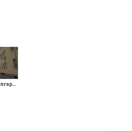
2 юни – Деня, в който България отдава почит на Христо Ботев и на всички, загинали за свободата и независимостта на отечеството