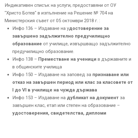
Индикативен списък на услуги, предоставяни от ОУ
"Христо Ботев" в изпълнение на Решение № 704 на
Министерския съвет от 05 октомври 2018 г. :
Инфо 136 – Издаване на у
достоверение за
завършено задължително предучилищно
образование
от училище, извършващо задължително
предучилищно образование.
Инфо 138 –
Преместване на ученици
в държавните и
в общинските училища
Инфо 150 – Издаване на заповед за
признаване или
отказ на завършен период или клас за класовете от
I до VI в училище на чужда държава
Инфо 153 – Издаване на
дубликат на документ
за
завършен клас, етап или степен на образование –
удостоверения, свидетелства, дипломи