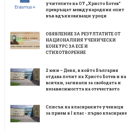
учителите на ОУ „Христо Ботев“
превръщат международния опит
във вдъхновяващи уроци
ОБЯВЛЕНИЕ ЗА РЕЗУЛТАТИТЕ ОТ
НАЦИОНАЛНИЯ УЧЕНИЧЕСКИ
КОНКУРС ЗА ЕСЕ И
СТИХОТВОРЕНИЕ
2 юни – Деня, в който България
отдава почит на Христо Ботев и на
всички, загинали за свободата и
независимостта на отечеството
Списък на класираните ученици
за прием в I клас - първо класиране