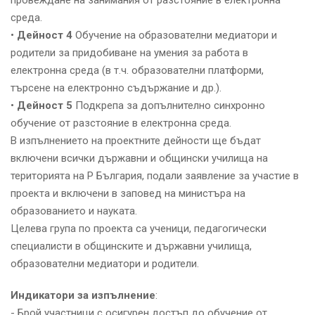
провеждане на занимания от разстояние в електронна
среда.
•
Дейност 4
Обучение на образователни медиатори и
родители за придобиване на умения за работа в
електронна среда (в т.ч. образователни платформи,
търсене на електронно съдържание и др.).
•
Дейност 5
Подкрепа за допълнително синхронно
обучение от разстояние в електронна среда.
В изпълнението на проектните дейности ще бъдат
включени всички държавни и общински училища на
територията на Р България, подали заявление за участие в
проекта и включени в заповед на министъра на
образованието и науката.
Целева група по проекта са ученици, педагогически
специалисти в общинските и държавни училища,
образователни медиатори и родители.
Индикатори за изпълнение
:
- Брой участници с осигурен достъп до обучение от