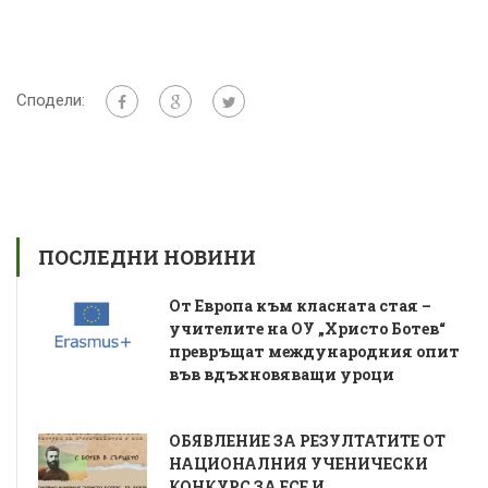
Сподели:
ПОСЛЕДНИ НОВИНИ
От Европа към класната стая –
учителите на ОУ „Христо Ботев“
превръщат международния опит
във вдъхновяващи уроци
ОБЯВЛЕНИЕ ЗА РЕЗУЛТАТИТЕ ОТ
НАЦИОНАЛНИЯ УЧЕНИЧЕСКИ
КОНКУРС ЗА ЕСЕ И