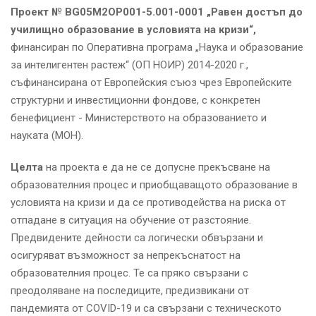
Проект № BG05M2OP001-5.001-0001 „Равен достъп до
училищно образование в условията на кризи“,
финансиран по Оперативна програма „Наука и образование
за интелигентен растеж“ (ОП НОИР) 2014-2020 г.,
съфинансирана от Европейския съюз чрез Европейските
структурни и инвестиционни фондове, с конкретен
бенефициент - Министерството на образованието и
науката (МОН).
Целта
на проекта е да не се допусне прекъсване на
образователния процес и приобщаващото образование в
условията на кризи и да се противодейства на риска от
отпадане в ситуация на обучение от разстояние.
Предвидените дейности са логически обвързани и
осигуряват възможност за непрекъснатост на
образователния процес. Те са пряко свързани с
преодоляване на последиците, предизвикани от
пандемията от COVID-19 и са свързани с техническото