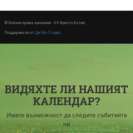
© Всички права запазени - ОУ Христо Ботев
Поддържа се от
Ди Ейч Студио
ВИДЯХТЕ ЛИ НАШИЯТ
КАЛЕНДАР?
Имате възможност да следите събитията
ни