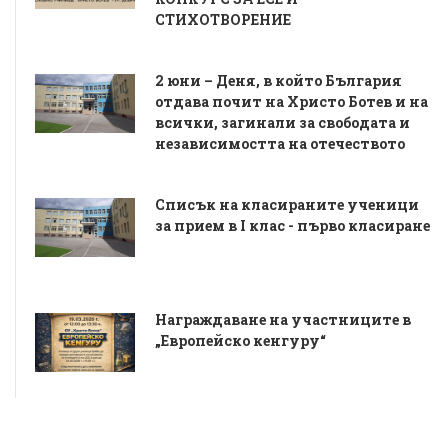
СТИХОТВОРЕНИЕ
2 юни – Деня, в който България
отдава почит на Христо Ботев и на
всички, загинали за свободата и
независимостта на отечеството
Списък на класираните ученици
за прием в I клас - първо класиране
Награждаване на участниците в
„Европейско кенгуру“