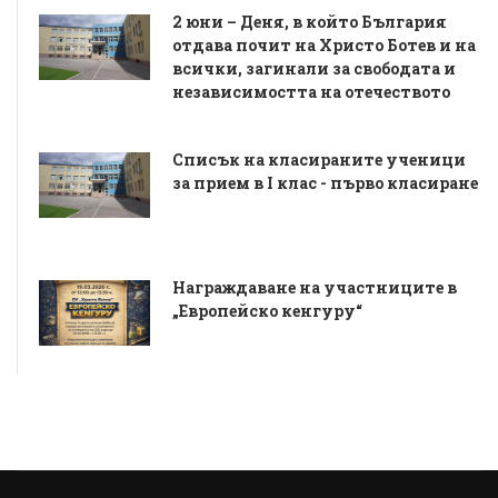
2 юни – Деня, в който България
отдава почит на Христо Ботев и на
всички, загинали за свободата и
независимостта на отечеството
Списък на класираните ученици
за прием в I клас - първо класиране
Награждаване на участниците в
„Европейско кенгуру“