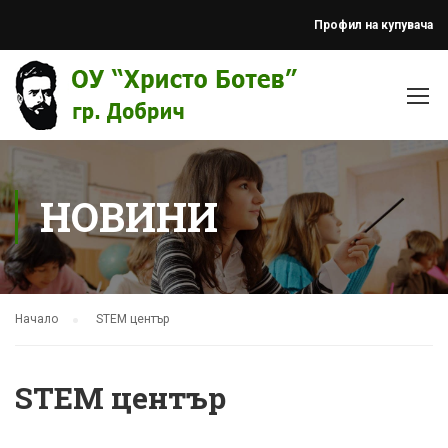
Профил на купувача
НОВИНИ
Начало
STEM център
STEM център