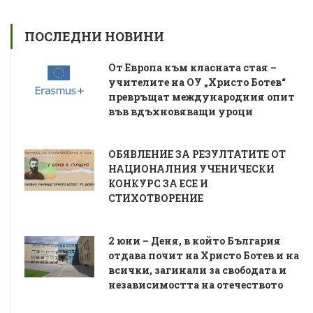
ПОСЛЕДНИ НОВИНИ
От Европа към класната стая –
учителите на ОУ „Христо Ботев“
превръщат международния опит
във вдъхновяващи уроци
ОБЯВЛЕНИЕ ЗА РЕЗУЛТАТИТЕ ОТ
НАЦИОНАЛНИЯ УЧЕНИЧЕСКИ
КОНКУРС ЗА ЕСЕ И
СТИХОТВОРЕНИЕ
2 юни – Деня, в който България
отдава почит на Христо Ботев и на
всички, загинали за свободата и
независимостта на отечеството