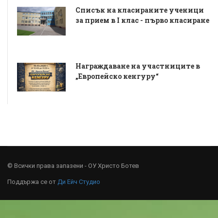
Списък на класираните ученици
за прием в I клас - първо класиране
Награждаване на участниците в
„Европейско кенгуру“
© Всички права запазени - ОУ Христо Ботев
Поддържа се от
Ди Ейч Студио