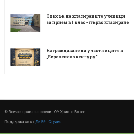
Списък на класираните ученици
за прием в I клас - първо класиране
Награждаване на участниците в
„Европейско кенгуру“
© Всички права запазени - ОУ Христо Ботев
Поддържа се от
Ди Ейч Студио