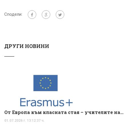
Сподели:
ДРУГИ НОВИНИ
От Европа към класната стая – учителите на ОУ „Христо Ботев“ превръщат международния опит във вдъхновяващи уроци
01.07.2026 г. 13:12:37 ч.