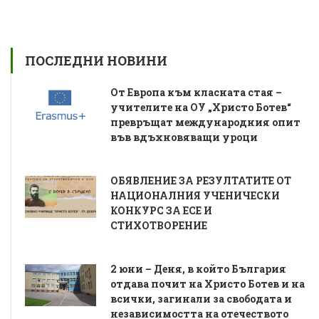
ПОСЛЕДНИ НОВИНИ
От Европа към класната стая –
учителите на ОУ „Христо Ботев“
превръщат международния опит
във вдъхновяващи уроци
ОБЯВЛЕНИЕ ЗА РЕЗУЛТАТИТЕ ОТ
НАЦИОНАЛНИЯ УЧЕНИЧЕСКИ
КОНКУРС ЗА ЕСЕ И
СТИХОТВОРЕНИЕ
2 юни – Деня, в който България
отдава почит на Христо Ботев и на
всички, загинали за свободата и
независимостта на отечеството