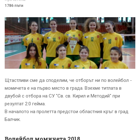
1786 пъти
Щтастливи сме да споделим, че отборът ни по волейбол -
момичета е на първо място в града. Взехме титлата в
двубой с отбора на СУ "Св. св. Кирил и Методий" при
резултат 2:0 гейма.
В началото на пролетта предстои областния кръг в град
Балчик.
Волейбол момичета 2018