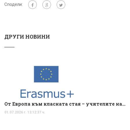
Сподели:
ДРУГИ НОВИНИ
От Европа към класната стая – учителите на ОУ „Христо Ботев“ превръщат международния опит във вдъхновяващи уроци
01.07.2026 г. 13:12:37 ч.