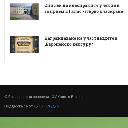
Списък на класираните ученици
за прием в I клас - първо класиране
Награждаване на участниците в
„Европейско кенгуру“
© Всички права запазени - ОУ Христо Ботев
Поддържа се от
Ди Ейч Студио