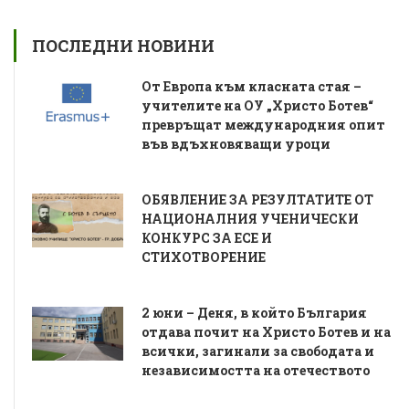
ПОСЛЕДНИ НОВИНИ
От Европа към класната стая –
учителите на ОУ „Христо Ботев“
превръщат международния опит
във вдъхновяващи уроци
ОБЯВЛЕНИЕ ЗА РЕЗУЛТАТИТЕ ОТ
НАЦИОНАЛНИЯ УЧЕНИЧЕСКИ
КОНКУРС ЗА ЕСЕ И
СТИХОТВОРЕНИЕ
2 юни – Деня, в който България
отдава почит на Христо Ботев и на
всички, загинали за свободата и
независимостта на отечеството