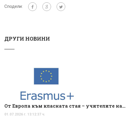
Сподели:
ДРУГИ НОВИНИ
От Европа към класната стая – учителите на ОУ „Христо Ботев“ превръщат международния опит във вдъхновяващи уроци
01.07.2026 г. 13:12:37 ч.