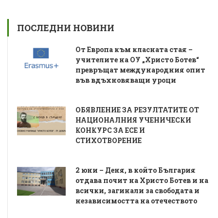
ПОСЛЕДНИ НОВИНИ
От Европа към класната стая –
учителите на ОУ „Христо Ботев“
превръщат международния опит
във вдъхновяващи уроци
ОБЯВЛЕНИЕ ЗА РЕЗУЛТАТИТЕ ОТ
НАЦИОНАЛНИЯ УЧЕНИЧЕСКИ
КОНКУРС ЗА ЕСЕ И
СТИХОТВОРЕНИЕ
2 юни – Деня, в който България
отдава почит на Христо Ботев и на
всички, загинали за свободата и
независимостта на отечеството