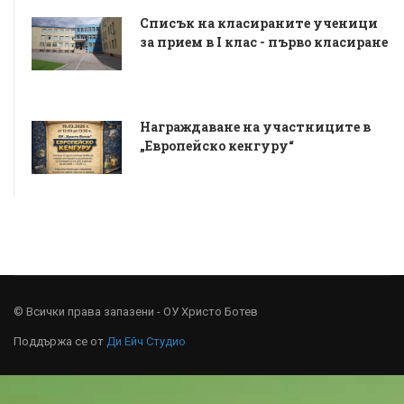
Списък на класираните ученици
за прием в I клас - първо класиране
Награждаване на участниците в
„Европейско кенгуру“
© Всички права запазени - ОУ Христо Ботев
Поддържа се от
Ди Ейч Студио