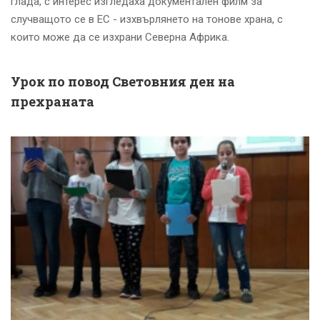
глада, с интерес изгледаха документален филм за
случващото се в ЕС - изхвърлянето на тонове храна, с
които може да се изхрани Северна Африка.
Урок по повод Световния ден на
прехраната