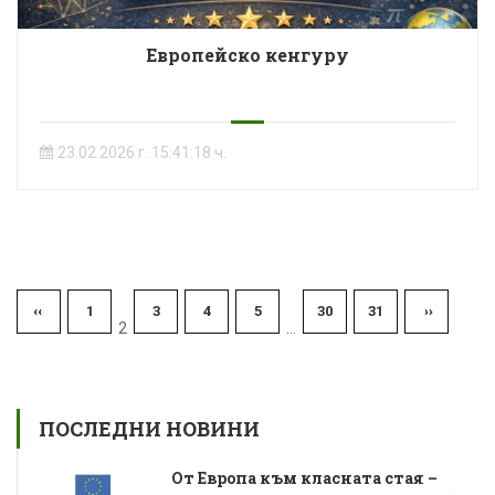
Европейско кенгуру
23.02.2026 г. 15:41:18 ч.
‹‹
1
3
4
5
30
31
››
2
...
ПОСЛЕДНИ НОВИНИ
От Европа към класната стая –