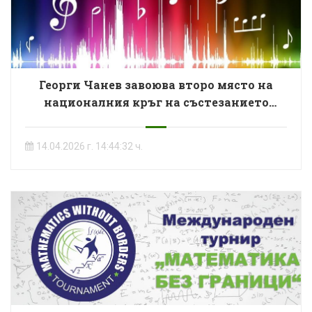
Георги Чанев завоюва второ място на
националния кръг на състезанието
„Ключът на музиката“
14.04.2026 г. 14:44:32 ч.