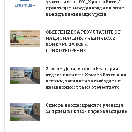
учителите на ОУ „Христо Ботев“
превръщат международния опит
във вдъхновяващи уроци
ОБЯВЛЕНИЕ ЗА РЕЗУЛТАТИТЕ ОТ
НАЦИОНАЛНИЯ УЧЕНИЧЕСКИ
КОНКУРС ЗА ЕСЕ И
СТИХОТВОРЕНИЕ
2 юни – Деня, в който България
отдава почит на Христо Ботев и на
всички, загинали за свободата и
независимостта на отечеството
Списък на класираните ученици
за прием в I клас - първо класиране