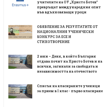
учителите на ОУ „Христо Ботев“
превръщат международния опит
във вдъхновяващи уроци
ОБЯВЛЕНИЕ ЗА РЕЗУЛТАТИТЕ ОТ
НАЦИОНАЛНИЯ УЧЕНИЧЕСКИ
КОНКУРС ЗА ЕСЕ И
СТИХОТВОРЕНИЕ
2 юни – Деня, в който България
отдава почит на Христо Ботев и на
всички, загинали за свободата и
независимостта на отечеството
Списък на класираните ученици
за прием в I клас - първо класиране