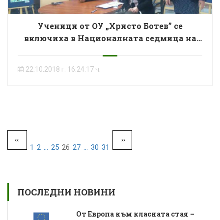
Ученици от ОУ „Христо Ботев” се
включиха в Националната седмица на
четенето
22.10.2018 г. 16:24:17 ч.
‹‹
››
1
2
...
25
26
27
...
30
31
ПОСЛЕДНИ НОВИНИ
От Европа към класната стая –